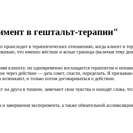
имент в гештальт-терапии"
о происходит в терапевтических отношениях, когда клиент и тер
ёркиваю, что именно жёсткие и ясные границы (включая тему де
клиента: он одновременно восхищается терапевтом и ненавидит 
ие через действие — дать совет, спасти, переделать. Я призываю
о возникают, и только потом договариваться о действии.
на друга в тишине, замечают свои чувства и находят слова, чтоб
 и завершения эксперимента, а также обязательной ассимиляци