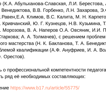
 (К.А. Абульханова-Славская, Л.И. Берестова, 
. Венедиктова, В.В. Горбенко, Л.Н. Захарова, Э.
.Равен,Е.А. Климов, В.С. Калита, М. Н. Карпето
 Кривчанский, Ю. Г. Кузнецов, Н.В. Кузьмина, Т
. Морозова, В. А. Наперов O.A. Овсяник, И.И. П
Старкова; А. А. Толмачев), с решением пробл
го мастерства (Н. К. Бакланова, Т. А. Бенедикт
облемой квалификации (А.Ф. Ануфриев, И. А. Во
. Орестов).
ь о профессиональной компетентности педагога,
ть ряд её необходимых составляющих:
ение
https://www.b17.ru/article/55775/