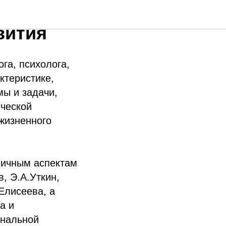
ального
вития
га, психолога,
ктеристике,
ы и задачи,
ической
жизненного
личным аспектам
, Э.А.Уткин,
 Елисеева, а
а и
ональной