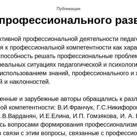
су о создании индивиду
Публикации
 профессионального раз
тивной профессиональной деятельности педаго
я к профессиональной компетентности как хара
пособность решать профессиональные проблем
еальных ситуациях педагогической и психолог
 использованием знаний, профессионального и 
й и наклонностей.
венные и зарубежные авторы обращались к раз
й компетентности: В.И.Франчук, Г.С.Никифоров
.В.Варданян, И.Е.Елина, И.П. Гомзякова, И. А.
ись вопросами формирования профессионализм
 связи с этим вопросы, связанные с професси