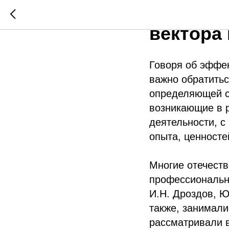
К вопро
вектора
Говоря об эффек
важно обратитьс
определяющей с
возникающие в р
деятельности, с
опыта, ценносте
Многие отечест
профессионально
И.Н. Дроздов, Ю
также, занимал
рассматривали в