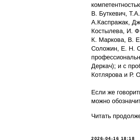
компетентностью
В. Буткевич, Т.А
А.Каспражак, Дж
Костылева, И. Ф.
К. Маркова, В. Е
Соложин, Е. Н. 
профессионально
Деркач); и с пр
Котлярова и Р. О
Если же говорит
можно обозначи
Читать продолж
2026-04-16 18:18