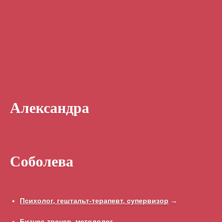
Александра
Соболева
Психолог, гештальт-терапевт, супервизор
→
Бизнес-тренер, методолог
→