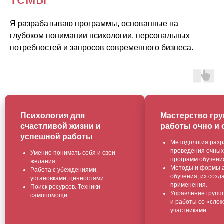
Я разрабатываю программы, основанные на
глубоком понимании психологии, персональных
потребностей и запросов современного бизнеса.
Мастерство групповой
Самоменеджме
работы очно и онлайн
с прокрастин
Методология разработки
Причины и проф
проведения очных и онлайн
прокрастинации
программ обучения.
Формирование 
Методы и формы активного
привычек.
обучения, их создания и
Работа с «синд
применения.
самозванца»
Управление групповой динамикой
Стратегии прео
и работы со «сложными»
выгорания. Стре
участниками.